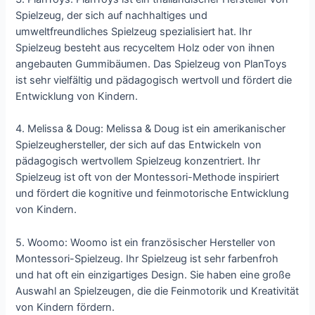
Spielzeug, der sich auf nachhaltiges und
umweltfreundliches Spielzeug spezialisiert hat. Ihr
Spielzeug besteht aus recyceltem Holz oder von ihnen
angebauten Gummibäumen. Das Spielzeug von PlanToys
ist sehr vielfältig und pädagogisch wertvoll und fördert die
Entwicklung von Kindern.
4. Melissa & Doug: Melissa & Doug ist ein amerikanischer
Spielzeughersteller, der sich auf das Entwickeln von
pädagogisch wertvollem Spielzeug konzentriert. Ihr
Spielzeug ist oft von der Montessori-Methode inspiriert
und fördert die kognitive und feinmotorische Entwicklung
von Kindern.
5. Woomo: Woomo ist ein französischer Hersteller von
Montessori-Spielzeug. Ihr Spielzeug ist sehr farbenfroh
und hat oft ein einzigartiges Design. Sie haben eine große
Auswahl an Spielzeugen, die die Feinmotorik und Kreativität
von Kindern fördern.