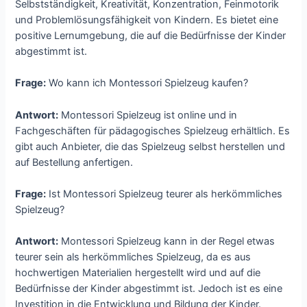
Selbstständigkeit, Kreativität, Konzentration, Feinmotorik
und Problemlösungsfähigkeit von Kindern. Es bietet eine
positive Lernumgebung, die auf die Bedürfnisse der Kinder
abgestimmt ist.
Frage:
Wo kann ich Montessori Spielzeug kaufen?
Antwort:
Montessori Spielzeug ist online und in
Fachgeschäften für pädagogisches Spielzeug erhältlich. Es
gibt auch Anbieter, die das Spielzeug selbst herstellen und
auf Bestellung anfertigen.
Frage:
Ist Montessori Spielzeug teurer als herkömmliches
Spielzeug?
Antwort:
Montessori Spielzeug kann in der Regel etwas
teurer sein als herkömmliches Spielzeug, da es aus
hochwertigen Materialien hergestellt wird und auf die
Bedürfnisse der Kinder abgestimmt ist. Jedoch ist es eine
Investition in die Entwicklung und Bildung der Kinder.