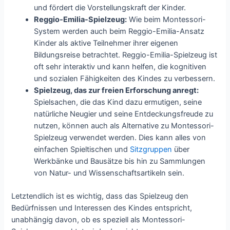
und fördert die Vorstellungskraft der Kinder.
Reggio-Emilia-Spielzeug:
Wie beim Montessori-
System werden auch beim Reggio-Emilia-Ansatz
Kinder als aktive Teilnehmer ihrer eigenen
Bildungsreise betrachtet. Reggio-Emilia-Spielzeug ist
oft sehr interaktiv und kann helfen, die kognitiven
und sozialen Fähigkeiten des Kindes zu verbessern.
Spielzeug, das zur freien Erforschung anregt:
Spielsachen, die das Kind dazu ermutigen, seine
natürliche Neugier und seine Entdeckungsfreude zu
nutzen, können auch als Alternative zu Montessori-
Spielzeug verwendet werden. Dies kann alles von
einfachen Spieltischen und
Sitzgruppen
über
Werkbänke und Bausätze bis hin zu Sammlungen
von Natur- und Wissenschaftsartikeln sein.
Letztendlich ist es wichtig, dass das Spielzeug den
Bedürfnissen und Interessen des Kindes entspricht,
unabhängig davon, ob es speziell als Montessori-