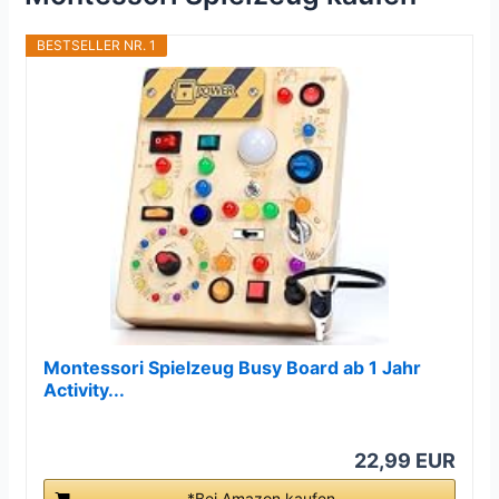
BESTSELLER NR. 1
Montessori Spielzeug Busy Board ab 1 Jahr
Activity...
22,99 EUR
*Bei Amazon kaufen