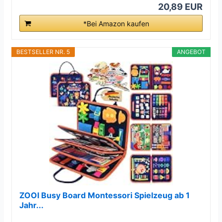
20,89 EUR
*Bei Amazon kaufen
BESTSELLER NR. 5
ANGEBOT
ZOOI Busy Board Montessori Spielzeug ab 1
Jahr...