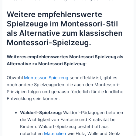
Weitere empfehlenswerte
Spielzeuge im Montessori-Stil
als Alternative zum klassischen
Montessori-Spielzeug.
Weiteres empfehlenswertes Montessori Spielzeug als
Alternative zu Montessori Spielzeug:
Obwohl
Montessori Spielzeug
sehr effektiv ist, gibt es
noch andere Spielzeugarten, die auch den Montessori-
Prinzipien folgen und genauso förderlich für die kindliche
Entwicklung sein können.
Waldorf-Spielzeug:
Waldorf-Pädagogen betonen
die Wichtigkeit von Fantasie und Kreativität bei
Kindern. Waldorf-Spielzeug besteht oft aus
natürlichen
Materialien
wie Holz, Wolle und Gefilz