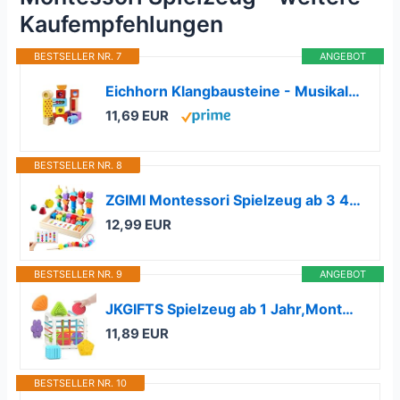
Kaufempfehlungen
BESTSELLER NR. 7
ANGEBOT
Eichhorn Klangbausteine - Musikalisches Motorikspielzeug, 12 bunte Holzbausteine die Geräusche machen, aus hochwertigem Buchenholz, fördert Hören & Greifen, ab 12 Monaten
11,69 EUR
BESTSELLER NR. 8
ZGIMI Montessori Spielzeug ab 3 4 5 Jahre Motorikspielzeug Fädelspiel Bausteine Sortierspiel für Kinder, Holz StapelspielFeinmotorik Lernspiele Geschenk für Baby Junge Mädchen （Mit Aufbewahrungsbox）
12,99 EUR
BESTSELLER NR. 9
ANGEBOT
JKGIFTS Spielzeug ab 1 Jahr,Montessori Spielzeug ab 1-3 Jahre Baby Spielzeug Kinder Spielzeug Lernspiele ab 1 2 3 Jahre Geschenke Mädchen Junge 1-3 Jahre
11,89 EUR
BESTSELLER NR. 10