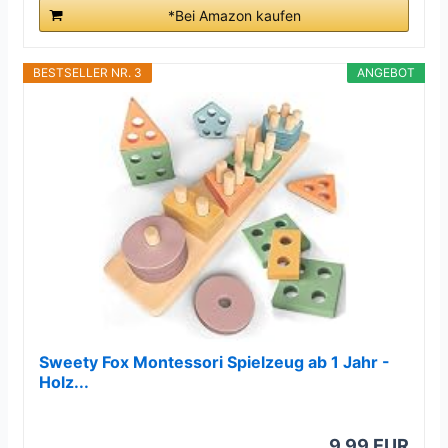
*Bei Amazon kaufen
BESTSELLER NR. 3
ANGEBOT
Sweety Fox Montessori Spielzeug ab 1 Jahr -
Holz...
9,99 EUR