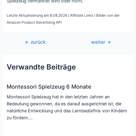
Spielzeug vermarktet wird oder nicht.
Letzte Aktualisierung am 8.08.2026 / Affiliate Links / Bilder von der
Amazon Product Advertising API
Beitragsnavigation
←
zurück
weiter
→
Verwandte Beiträge
Montessori Spielzeug 6 Monate
Montessori Spielzeug hat in den letzten Jahren an
Bedeutung gewonnen, da es darauf ausgerichtet ist, die
natürliche Entwicklung und das Lernbedürfnis von Kindern
zu fördern.…