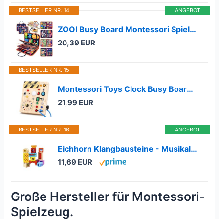
BESTSELLER NR. 14
ANGEBOT
ZOOI Busy Board Montessori Spielzeug ab 1 Jahr, Busy Book Kinderspielzeug ab 1 2 3 Jahre, Baby Geschenk Spielzeug ab 1 2 3 Jahre, Einschulung Geschenk, Schultüte Füllung
20,39 EUR
BESTSELLER NR. 15
Montessori Toys Clock Busy Board Montessori Spielzeug ab 1 jahr Uhr Aktivitätsbrett Holzspielzeug mit 10 Schaltern und 23 LED-Lichtern Sensorik Spielzeug Motorikspielzeug für Babys Kinder ab 1 2 3
21,99 EUR
BESTSELLER NR. 16
ANGEBOT
Eichhorn Klangbausteine - Musikalisches Motorikspielzeug, 12 bunte Holzbausteine die Geräusche machen, aus hochwertigem Buchenholz, fördert Hören & Greifen, ab 12 Monaten
11,69 EUR
Große Hersteller für Montessori-
Spielzeug.