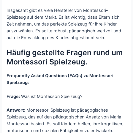
Insgesamt gibt es viele Hersteller von Montessori-
Spielzeug auf dem Markt. Es ist wichtig, dass Eltern sich
Zeit nehmen, um das perfekte Spielzeug für ihre Kinder
auszuwählen. Es sollte robust, pädagogisch wertvoll und
auf die Entwicklung des Kindes abgestimmt sein.
Häufig gestellte Fragen rund um
Montessori Spielzeug.
Frequently Asked Questions (FAQs) zu Montessori
Spielzeug:
Frage:
Was ist Montessori Spielzeug?
Antwort:
Montessori Spielzeug ist pädagogisches
Spielzeug, das auf den pädagogischen Ansatz von Maria
Montessori basiert. Es soll Kindern helfen, ihre kognitiven,
motorischen und sozialen Fähigkeiten zu entwickeln.