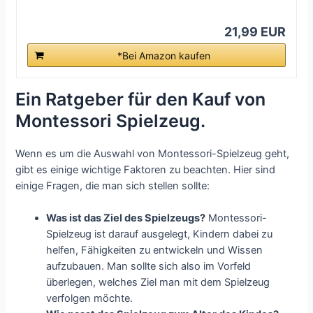
21,99 EUR
*Bei Amazon kaufen
Ein Ratgeber für den Kauf von
Montessori Spielzeug.
Wenn es um die Auswahl von Montessori-Spielzeug geht,
gibt es einige wichtige Faktoren zu beachten. Hier sind
einige Fragen, die man sich stellen sollte:
Was ist das Ziel des Spielzeugs?
Montessori-
Spielzeug ist darauf ausgelegt, Kindern dabei zu
helfen, Fähigkeiten zu entwickeln und Wissen
aufzubauen. Man sollte sich also im Vorfeld
überlegen, welches Ziel man mit dem Spielzeug
verfolgen möchte.