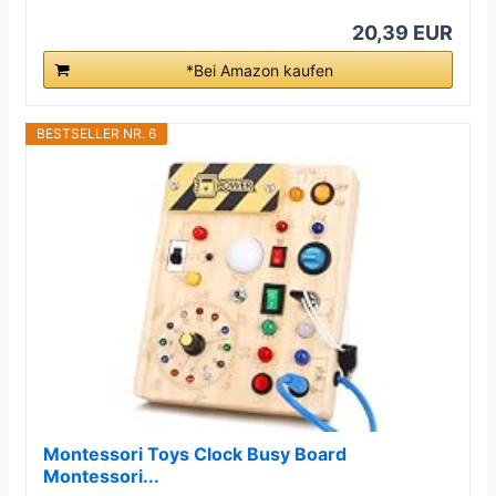
20,39 EUR
*Bei Amazon kaufen
BESTSELLER NR. 6
Montessori Toys Clock Busy Board
Montessori...