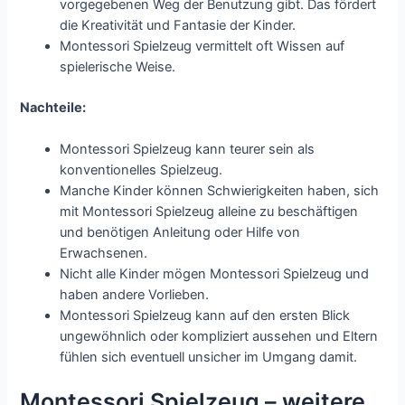
vorgegebenen Weg der Benutzung gibt. Das fördert
die Kreativität und Fantasie der Kinder.
Montessori Spielzeug vermittelt oft Wissen auf
spielerische Weise.
Nachteile:
Montessori Spielzeug kann teurer sein als
konventionelles Spielzeug.
Manche Kinder können Schwierigkeiten haben, sich
mit Montessori Spielzeug alleine zu beschäftigen
und benötigen Anleitung oder Hilfe von
Erwachsenen.
Nicht alle Kinder mögen Montessori Spielzeug und
haben andere Vorlieben.
Montessori Spielzeug kann auf den ersten Blick
ungewöhnlich oder kompliziert aussehen und Eltern
fühlen sich eventuell unsicher im Umgang damit.
Montessori Spielzeug – weitere