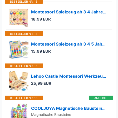
BESTSELLER NR. 13
Montessori Spielzeug ab 3 4 Jahre Magnetspiel Labyrinth Geschenk für Mädchen Junge Kind 3 Jahre Spielzeug Mädchen Junge Kinder Holzspielzeug Zahlen und Farben Lernspiele Motorikspielzeug
18,99 EUR
BESTSELLER NR. 14
Montessori Spielzeug ab 3 4 5 Jahre - Magnetspiel Labyrinth Activity Spiel
15,99 EUR
BESTSELLER NR. 15
Lehoo Castle Montessori Werkzeugkoffer Kinder Schrauben Busy Board Holz
25,99 EUR
BESTSELLER NR. 16
ANGEBOT
COOLJOYA Magnetische Bausteine, Magnetspiel STEM Magnetbausteine, Montessori Spielzeug ab 3 Jahre, Magnete Spielzeug ab 3 4 5 Jahre Ostern Geschenk für Kinder Jungen Mädchen, 50 Teile Magnetbausteine
Magnetische Bausteine