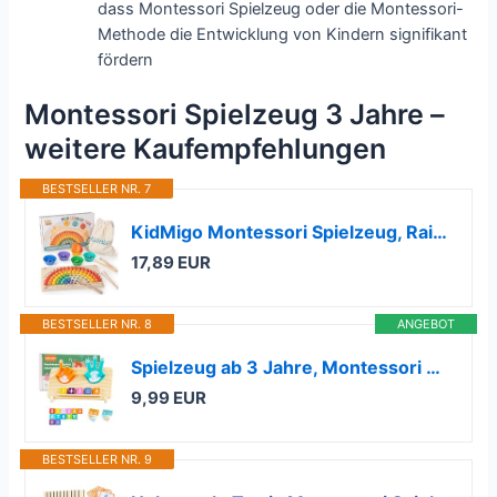
dass Montessori Spielzeug oder die Montessori-
Methode die Entwicklung von Kindern signifikant
fördern
Montessori Spielzeug 3 Jahre –
weitere Kaufempfehlungen
BESTSELLER NR. 7
KidMigo Montessori Spielzeug, Rainbow Bead Game, Holz Clip Brettspiel, Puzzle Board, Kinder Hände Augen Gehirn Training, Ab 3 Jahr, Vorschule Geschenk für 3 4 5 6 Jahre
17,89 EUR
BESTSELLER NR. 8
ANGEBOT
Spielzeug ab 3 Jahre, Montessori Spielzeug ab 3 4 5 6 Jahre,Holzspielzeug Zahlen Lernen Geschenke Vorschule Jungen Mädchen Kinderspielzeug Lernspiele ab 3-6 Jahre für Jungen Mädchen STEM Geburtstag
9,99 EUR
BESTSELLER NR. 9