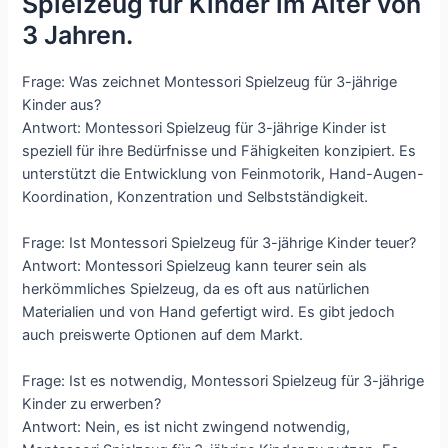
Spielzeug für Kinder im Alter von
3 Jahren.
Frage: Was zeichnet Montessori Spielzeug für 3-jährige
Kinder aus?
Antwort: Montessori Spielzeug für 3-jährige Kinder ist
speziell für ihre Bedürfnisse und Fähigkeiten konzipiert. Es
unterstützt die Entwicklung von Feinmotorik, Hand-Augen-
Koordination, Konzentration und Selbstständigkeit.
Frage: Ist Montessori Spielzeug für 3-jährige Kinder teuer?
Antwort: Montessori Spielzeug kann teurer sein als
herkömmliches Spielzeug, da es oft aus natürlichen
Materialien und von Hand gefertigt wird. Es gibt jedoch
auch preiswerte Optionen auf dem Markt.
Frage: Ist es notwendig, Montessori Spielzeug für 3-jährige
Kinder zu erwerben?
Antwort: Nein, es ist nicht zwingend notwendig,