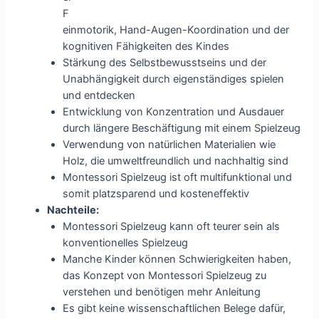
F
einmotorik, Hand-Augen-Koordination und der
kognitiven Fähigkeiten des Kindes
Stärkung des Selbstbewusstseins und der
Unabhängigkeit durch eigenständiges spielen
und entdecken
Entwicklung von Konzentration und Ausdauer
durch längere Beschäftigung mit einem Spielzeug
Verwendung von natürlichen Materialien wie
Holz, die umweltfreundlich und nachhaltig sind
Montessori Spielzeug ist oft multifunktional und
somit platzsparend und kosteneffektiv
Nachteile:
Montessori Spielzeug kann oft teurer sein als
konventionelles Spielzeug
Manche Kinder können Schwierigkeiten haben,
das Konzept von Montessori Spielzeug zu
verstehen und benötigen mehr Anleitung
Es gibt keine wissenschaftlichen Belege dafür,