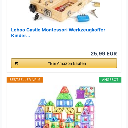
Lehoo Castle Montessori Werkzeugkoffer
Kinder...
25,99 EUR
*Bei Amazon kaufen
BESTSELLER NR. 6
ANGEBOT