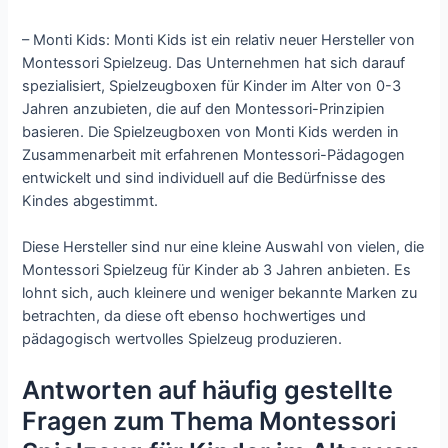
– Monti Kids: Monti Kids ist ein relativ neuer Hersteller von
Montessori Spielzeug. Das Unternehmen hat sich darauf
spezialisiert, Spielzeugboxen für Kinder im Alter von 0-3
Jahren anzubieten, die auf den Montessori-Prinzipien
basieren. Die Spielzeugboxen von Monti Kids werden in
Zusammenarbeit mit erfahrenen Montessori-Pädagogen
entwickelt und sind individuell auf die Bedürfnisse des
Kindes abgestimmt.
Diese Hersteller sind nur eine kleine Auswahl von vielen, die
Montessori Spielzeug für Kinder ab 3 Jahren anbieten. Es
lohnt sich, auch kleinere und weniger bekannte Marken zu
betrachten, da diese oft ebenso hochwertiges und
pädagogisch wertvolles Spielzeug produzieren.
Antworten auf häufig gestellte
Fragen zum Thema Montessori