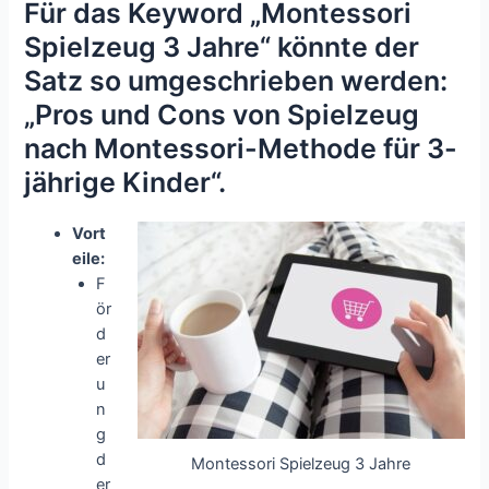
Für das Keyword „Montessori
Spielzeug 3 Jahre“ könnte der
Satz so umgeschrieben werden:
„Pros und Cons von Spielzeug
nach Montessori-Methode für 3-
jährige Kinder“.
Vort
eile:
F
ör
d
er
u
n
g
d
Montessori Spielzeug 3 Jahre
er