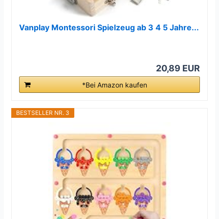
Vanplay Montessori Spielzeug ab 3 4 5 Jahre...
20,89 EUR
*Bei Amazon kaufen
BESTSELLER NR. 3