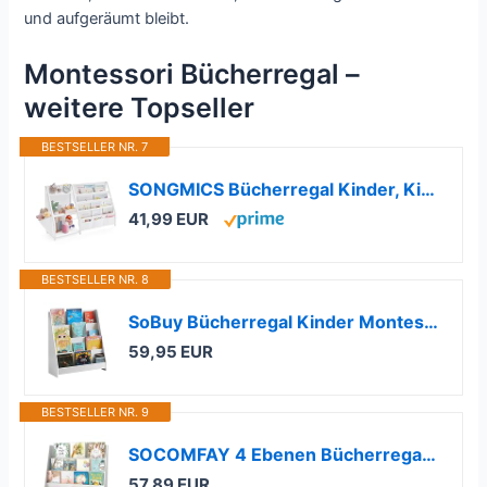
und aufgeräumt bleibt.
Montessori Bücherregal –
weitere Topseller
BESTSELLER NR. 7
SONGMICS Bücherregal Kinder, Kinderregal, Spielzeugregal, Bücher-Organizer, mit Seitentasche, 75 cm hoch, für Kinderzimmer, Spielzimmer, weiß GKR024W01
41,99 EUR
BESTSELLER NR. 8
SoBuy Bücherregal Kinder Montessori mit 4 Fächern 80x88x30 cm Kinderzimmer
59,95 EUR
BESTSELLER NR. 9
SOCOMFAY 4 Ebenen Bücherregal Kinder Montessori – 88cm Höhe
57,89 EUR