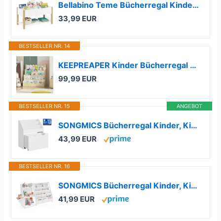
Bellabino Teme Bücherregal Kinderzimmer – Kinderbücherregal mit 4 Fächern – Montessori Bücherregal mit Ablagefach – Bücherregal für Kinder Weiß/Natur – Kinderregal aus Holz 80x40x44 cm
33,99 EUR
BESTSELLER NR. 14
KEEPREAPER Kinder Bücherregal aus Holz, Montessori Kinderregal mit 4 Ablagen, für Kinderzimmer Spielzimmer, 80x38x80cm
99,99 EUR
BESTSELLER NR. 15
ANGEBOT
SONGMICS Bücherregal Kinder, Kinderregal mit 3 Regalebenen
43,99 EUR
BESTSELLER NR. 16
SONGMICS Bücherregal Kinder, Kinderregal, Spielzeugregal, Bücher-Organizer, mit Seitentasche, 75 cm hoch, für Kinderzimmer, Spielzimmer, weiß GKR024W01
41,99 EUR