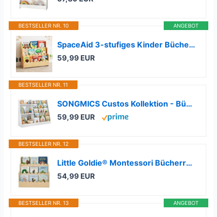
BESTSELLER NR. 10
ANGEBOT
SpaceAid 3-stufiges Kinder Bücherregal mit geschwungenen Kanten, Montessori Bücherregal für Kleinkinder,Natur
59,99 EUR
BESTSELLER NR. 11
SONGMICS Custos Kollektion - Bücherregal Kinder, Spielzeugregal, Kinderregal, Montessori Regal mit 5 Ebenen, Kinderzimmer-Regal, für Leseecke, 30 x 103,6 x 80 cm, wolkenweiß GKR077WZ01
59,99 EUR
BESTSELLER NR. 12
Little Goldie® Montessori Bücherregal Kinder aus Holz - Frontales Buchregal für Kinderzimmer und Wohnzimmer aus Holz, Bücherregal für Baby & Kleinkind (75x27x70 cm)
54,99 EUR
BESTSELLER NR. 13
ANGEBOT