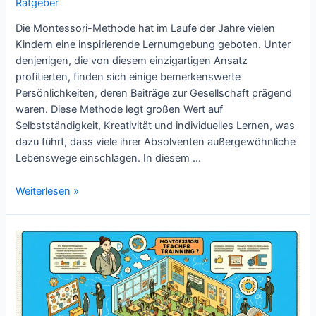
Ratgeber
Die Montessori-Methode hat im Laufe der Jahre vielen
Kindern eine inspirierende Lernumgebung geboten. Unter
denjenigen, die von diesem einzigartigen Ansatz
profitierten, finden sich einige bemerkenswerte
Persönlichkeiten, deren Beiträge zur Gesellschaft prägend
waren. Diese Methode legt großen Wert auf
Selbstständigkeit, Kreativität und individuelles Lernen, was
dazu führt, dass viele ihrer Absolventen außergewöhnliche
Lebenswege einschlagen. In diesem …
Welche
Weiterlesen »
bekannten
Persönlichkeiten
wurden
nach
der
Montessori-
Methode