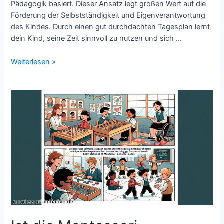
Pädagogik basiert. Dieser Ansatz legt großen Wert auf die
Förderung der Selbstständigkeit und Eigenverantwortung
des Kindes. Durch einen gut durchdachten Tagesplan lernt
dein Kind, seine Zeit sinnvoll zu nutzen und sich …
Tagesplan
Weiterlesen »
für
Kinder:
So
fördern
Sie
die
Selbstständigkeit
Ihres
Kindes