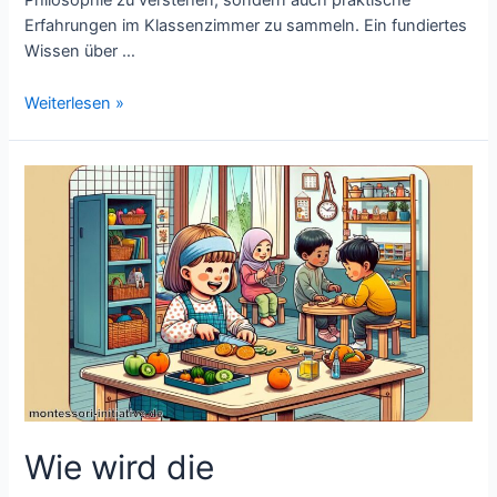
Philosophie zu verstehen, sondern auch praktische
Erfahrungen im Klassenzimmer zu sammeln. Ein fundiertes
Wissen über …
Wie
Weiterlesen »
ist
die
Lehrerausbildung
in
der
Montessori-
Pädagogik
strukturiert?
Wie wird die