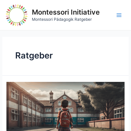
Zum
Inhalt
Montessori Initiative
springen
Main
Montessori Pädagogik Ratgeber
Men
Ratgeber