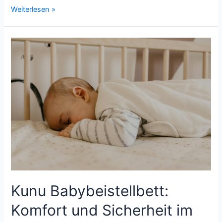
Brandschutz
Weiterlesen »
für
die
Familie:
Gemeinsam
für
ein
sicheres
Zuhause
Kunu Babybeistellbett:
Komfort und Sicherheit im