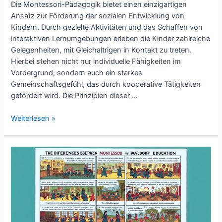
Die Montessori-Pädagogik bietet einen einzigartigen
Ansatz zur Förderung der sozialen Entwicklung von
Kindern. Durch gezielte Aktivitäten und das Schaffen von
interaktiven Lernumgebungen erleben die Kinder zahlreiche
Gelegenheiten, mit Gleichaltrigen in Kontakt zu treten.
Hierbei stehen nicht nur individuelle Fähigkeiten im
Vordergrund, sondern auch ein starkes
Gemeinschaftsgefühl, das durch kooperative Tätigkeiten
gefördert wird. Die Prinzipien dieser …
Wie
Weiterlesen »
wird
die
soziale
Entwicklung
in
der
Montessori-
Pädagogik
gefördert?