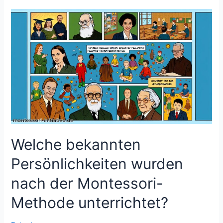
Montessori-
Pädagogik
für
Kinder
mit
besonderen
Bedürfnissen
geeignet?
Welche bekannten
Persönlichkeiten wurden
nach der Montessori-
Methode unterrichtet?