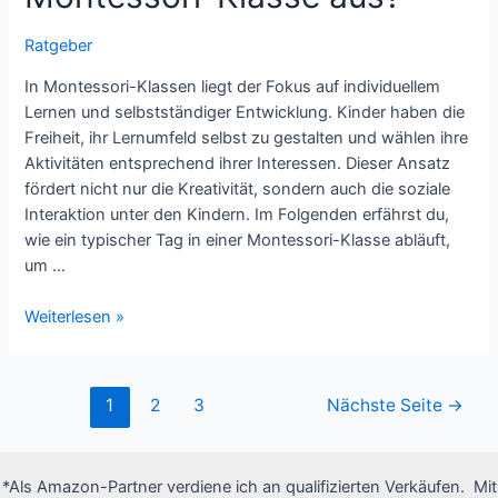
Ratgeber
In Montessori-Klassen liegt der Fokus auf individuellem
Lernen und selbstständiger Entwicklung. Kinder haben die
Freiheit, ihr Lernumfeld selbst zu gestalten und wählen ihre
Aktivitäten entsprechend ihrer Interessen. Dieser Ansatz
fördert nicht nur die Kreativität, sondern auch die soziale
Interaktion unter den Kindern. Im Folgenden erfährst du,
wie ein typischer Tag in einer Montessori-Klasse abläuft,
um …
Wie
Weiterlesen »
sieht
der
typische
Seitennummerierung
1
2
3
Nächste Seite
→
Tagesablauf
der
in
Beiträge
einer
*Als Amazon-Partner verdiene ich an qualifizierten Verkäufen. Mit
Montessori-