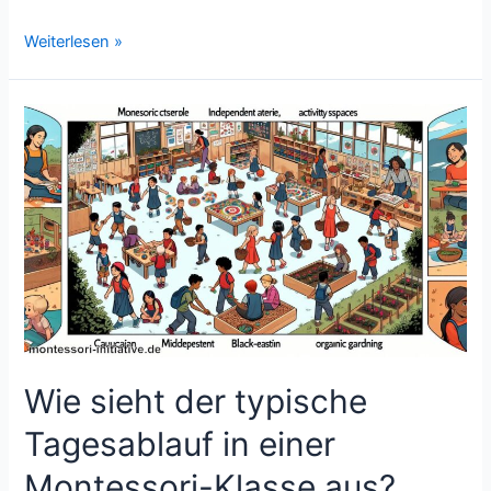
Was
Weiterlesen »
ist
der
Unterschied
zwischen
Montessori
und
Waldorf-
Pädagogik?
Wie sieht der typische
Tagesablauf in einer
Montessori-Klasse aus?