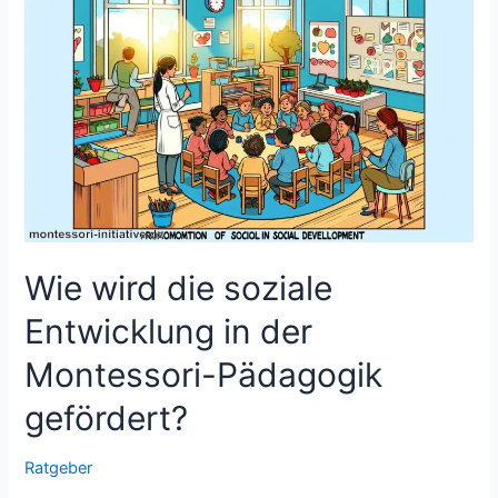
von
Kindern
in
der
Montessori-
Methode
unterstützt?
Wie wird die soziale
Entwicklung in der
Montessori-Pädagogik
gefördert?
Ratgeber