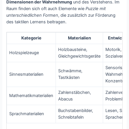
Dimensionen der Wahrnehmung
und des Verstehens. Im
Raum finden sich oft auch Elemente wie
Puzzle mit
unterschiedlichen Formen
, die zusätzlich zur Förderung
des taktilen Lernens beitragen.
Kategorie
Materialien
Entwicklu
Holzbausteine,
Motorik, Kog
Holzspielzeuge
Gleichgewichtsgeräte
Sozialverha
Sensorisch
Schwämme,
Sinnesmaterialien
Wahrnehmu
Tastkästen
Konzentrati
Zahlenstäbchen,
Zahlenverst
Mathematikmaterialien
Abacus
Problemlösu
Buchstabenbilder,
Lesen, Schr
Sprachmaterialien
Schreibtafeln
Sprachentw